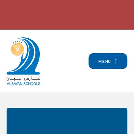
Skip to content ↓
2024/2023 مدارس البيان في
بيان تسجيل التلامذة القدامى والجدد
للعام الدّراسيّ 2026/2027
-
المرتبة الرّابعة على صعيد لبنان
-
click here for more info
click here for more info
MENU