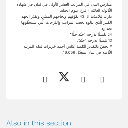
مدارس البيان في المراتب العشر الأولى في لبنان في شهادة
الثّانويّة العامّة - فرع علوم الحياة.
نبارك لتلامذتنا ال 43 تفوّقهم ونجاحهم المميّز، ونقدّر الجهد
الكبير الّذي بذلوه لحصد المراتب والدّرجات الّتي يستحقّونها
بجدارة:
24 تلميذًا بدرجة "جيّد جدًّا"
13 تلميذًا بدرجة "جيّد".
* نخصّ بالتّقدير التّلميذ عبّاس أحمد خريزات لنيله المرتبة
الثّامنة في لبنان بمعدّل 19.056.
Also in this section