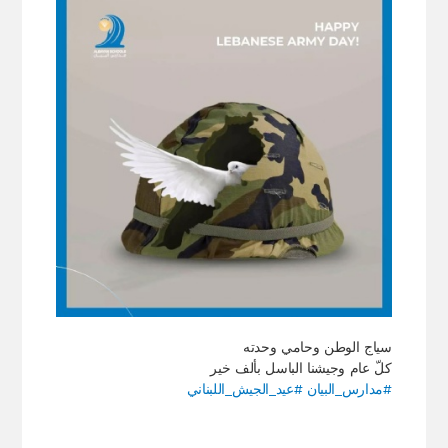
سياج الوطن وحامي وحدته
كلّ عام وجيشنا الباسل بألف خير
#مدارس_البيان
#عيد_الجيش_اللبناني